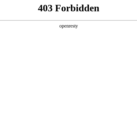
6人生就是博
新闻中心
品牌特色
招贤纳士
经销商招募